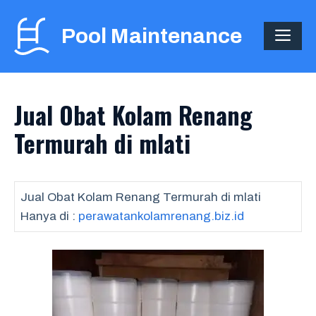
Skip
to
Pool Maintenance
ME
content
Jual Obat Kolam Renang
Termurah di mlati
Jual Obat Kolam Renang Termurah di mlati
Hanya di :
perawatankolamrenang.biz.id